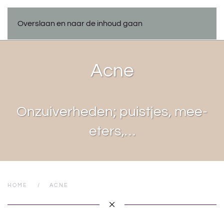
Overslaan en naar de inhoud gaan
Acne
Onzuiverheden; puistjes, mee-
eters,…
HOME
ACNE