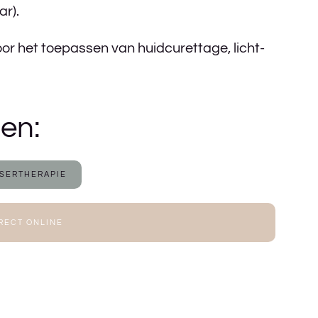
ar).
 het toepassen van huidcurettage, licht-
en:
ASERTHERAPIE
RECT ONLINE