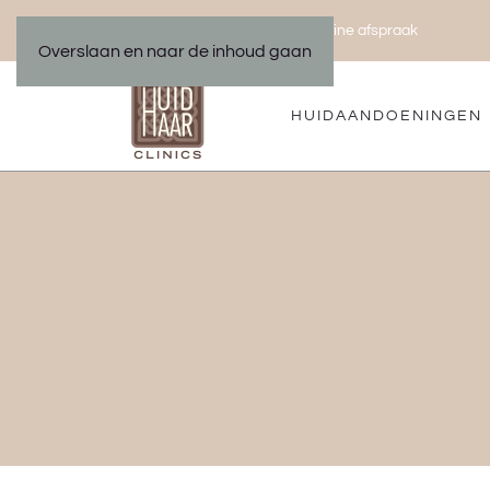
Bel ons 035 533 01 00
Maak een online afspraak
|
Overslaan en naar de inhoud gaan
HUIDAANDOENINGEN