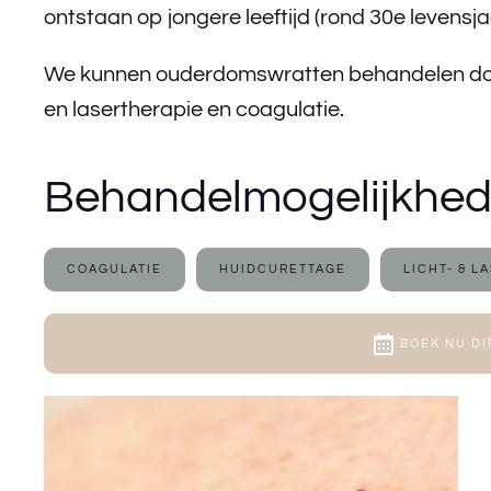
ontstaan op jongere leeftijd (rond 30e levensja
We kunnen ouderdomswratten behandelen door
en lasertherapie en coagulatie.
Behandelmogelijkhed
COAGULATIE
HUIDCURETTAGE
LICHT- & L
BOEK NU DI