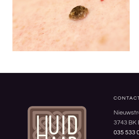
CONTAC
Nieuwstr
3743 BK 
035 533 