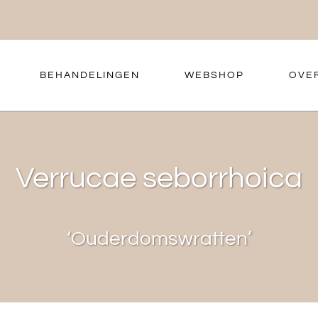
BEHANDELINGEN
WEBSHOP
OVE
Verrucae seborrhoica
‘Ouderdomswratten’