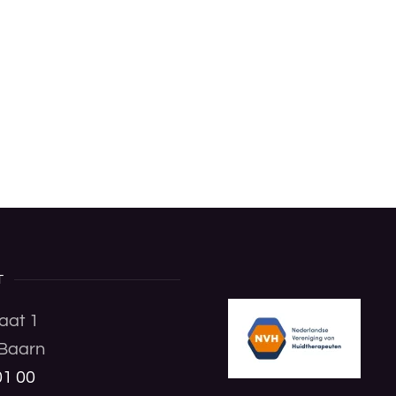
T
aat 1
Baarn
01 00