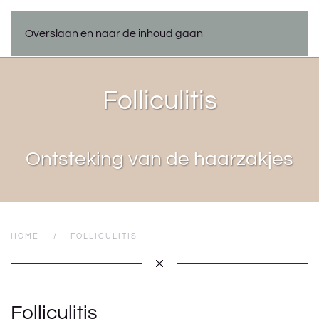
Overslaan en naar de inhoud gaan
Folliculitis
Ontsteking van de haarzakjes
HOME
FOLLICULITIS
Folliculitis