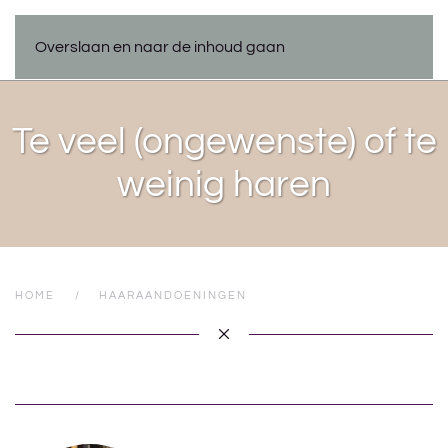
Overslaan en naar de inhoud gaan
Te veel (ongewenste) of te
weinig haren
HOME
HAARAANDOENINGEN