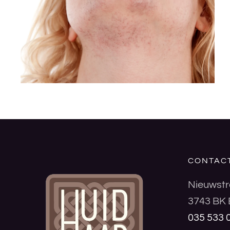
CONTAC
Nieuwstr
3743 BK 
035 533 