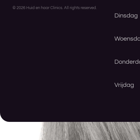
©
2026
Huid en haar Clinics. All rights reserved.
Dinsdag
Woensd
Donderd
Vrijdag