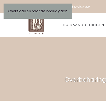
Bel ons 035 533 01 00
Maak een online afspraak
|
Overslaan en naar de inhoud gaan
HUIDAANDOENINGEN
Overbeharing 