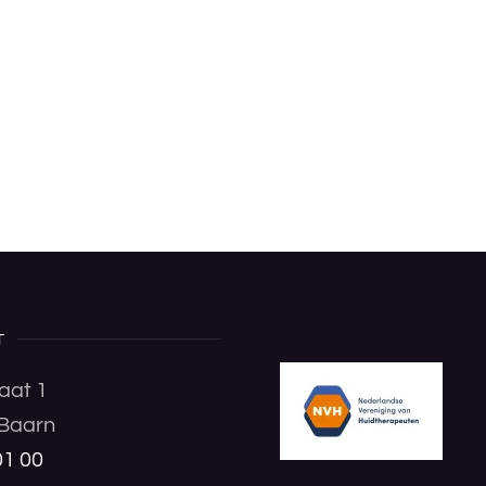
T
aat 1
Baarn
01 00