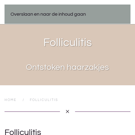
Overslaan en naar de inhoud gaan
Folliculitis
Ontstoken haarzakjes
HOME
FOLLICULITIS
Folliculitis