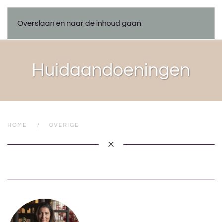
Overslaan en naar de inhoud gaan
Huidaandoeningen
HOME
OVERIGE