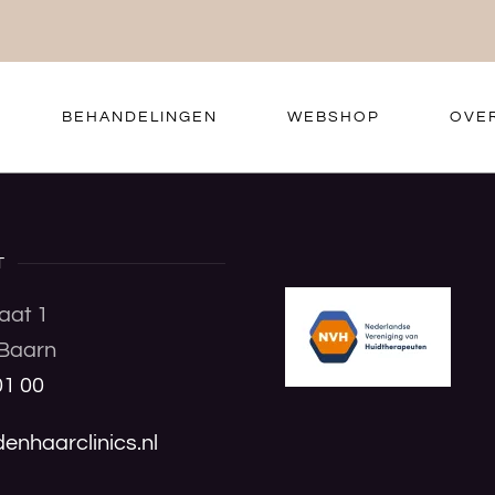
BEHANDELINGEN
WEBSHOP
OVE
T
aat 1
Baarn
01 00
enhaarclinics.nl