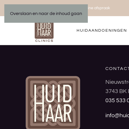
Bel ons 035 533 01 00
Maak een online afspraak
|
Overslaan en naar de inhoud gaan
HUIDAANDOENINGEN
CONTAC
Nieuwstr
3743 BK 
035 533 
info@huid