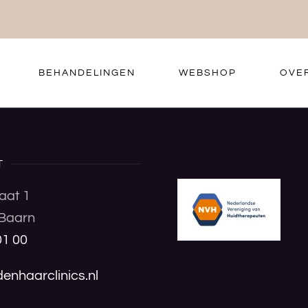
BEHANDELINGEN
WEBSHOP
OVE
T
aat 1
Baarn
01 00
enhaarclinics.nl