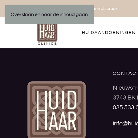
Bel ons 035 533 01 00
Maak een online afspraak
|
Overslaan en naar de inhoud gaan
HUIDAANDOENINGEN
CONTAC
Nieuwstr
3743 BK 
035 533 
info@huid