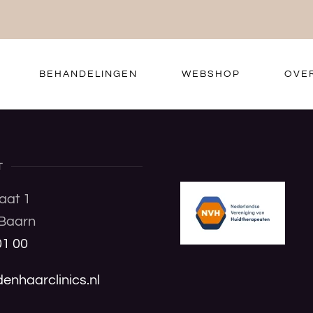
BEHANDELINGEN
WEBSHOP
OVE
T
aat 1
Baarn
01 00
enhaarclinics.nl