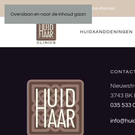
Bel ons 035 533 01 00
Maak een online afspraak
|
Overslaan en naar de inhoud gaan
HUIDAANDOENINGEN
CONTAC
Nieuwstr
3743 BK 
035 533 
info@huid