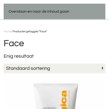
Overslaan en naar de inhoud gaan
Home
/ Producten getagged “Face”
Face
Enig resultaat