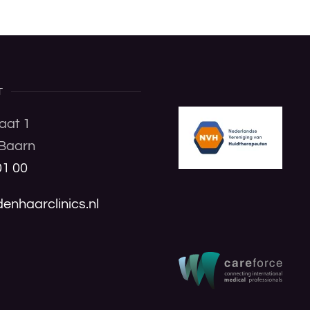
T
aat 1
Baarn
01 00
enhaarclinics.nl