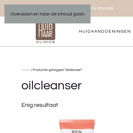
Bel ons 035 533 01 00
Maak een online afspraak
|
Overslaan en naar de inhoud gaan
HUIDAANDOENINGEN
Home
/ Producten getagged “oilcleanser”
oilcleanser
Enig resultaat