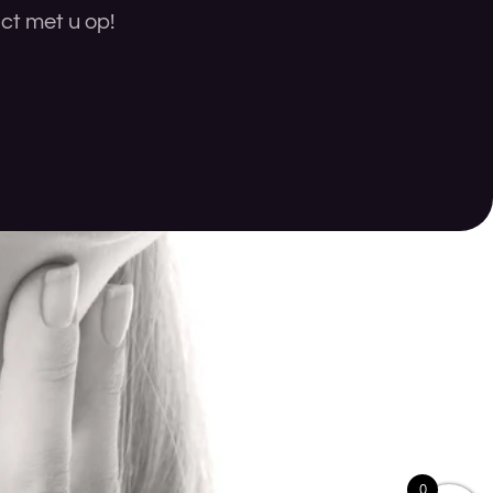
ct met u op!
0