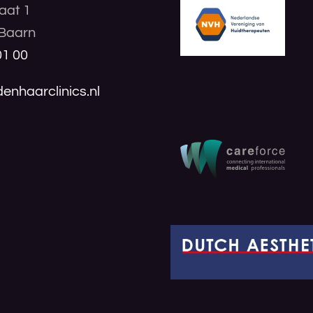
aat 1
Baarn
01 00
enhaarclinics.nl