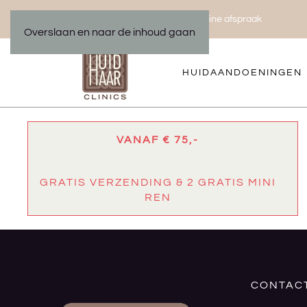
Bel ons 035 533 01 00
Maak een online afspraak
|
Overslaan en naar de inhoud gaan
HUIDAANDOENINGEN
VANAF € 75,-
GRATIS VERZENDING & 2 GRATIS MINI
REN
CONTAC