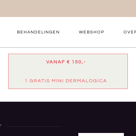
BEHANDELINGEN
WEBSHOP
OVE
VANAF
€ 150,-
1 GRATIS MINI DERMALOGICA
T