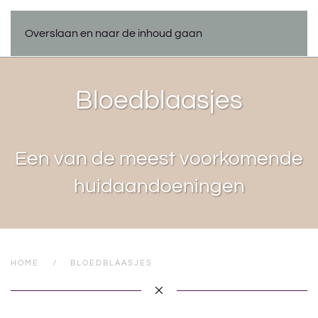
Overslaan en naar de inhoud gaan
Bloedblaasjes
Een van de meest voorkomende
huidaandoeningen
HOME
BLOEDBLAASJES