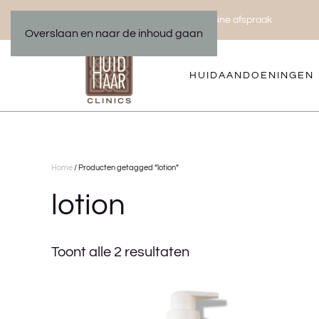
Bel ons 035 533 01 00
Maak een online afspraak
|
Overslaan en naar de inhoud gaan
HUIDAANDOENINGEN
Home
/ Producten getagged “lotion”
lotion
Toont alle 2 resultaten