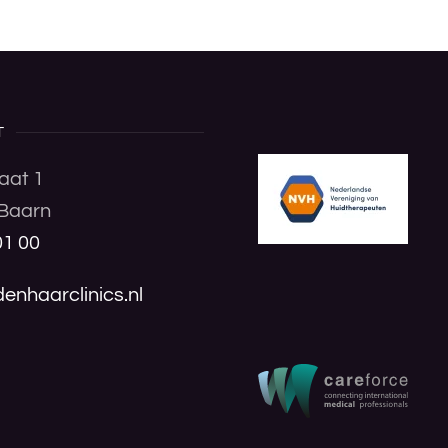
T
aat 1
Baarn
01 00
enhaarclinics.nl