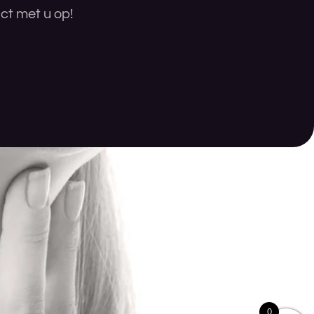
ct met u op!
0