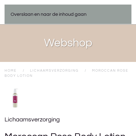
Overslaan en naar de inhoud gaan
Webshop
HOME
LICHAAMSVERZORGING
MOROCCAN ROSE
BODY LOTION
Lichaamsverzorging