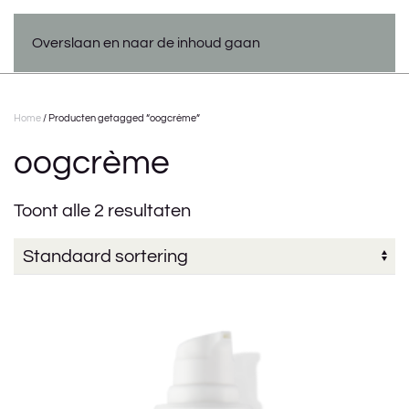
Overslaan en naar de inhoud gaan
Home
/ Producten getagged “oogcrème”
oogcrème
Toont alle 2 resultaten