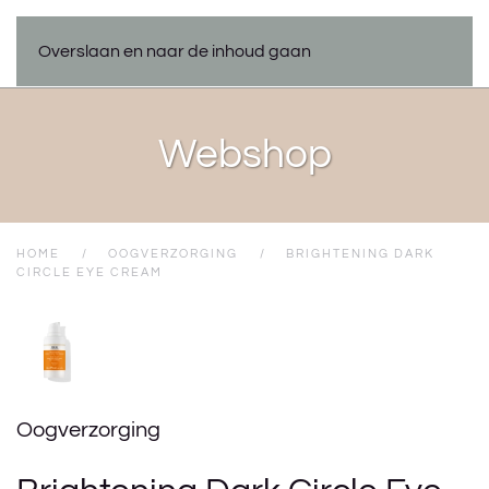
Overslaan en naar de inhoud gaan
Webshop
HOME
OOGVERZORGING
BRIGHTENING DARK
CIRCLE EYE CREAM
Oogverzorging