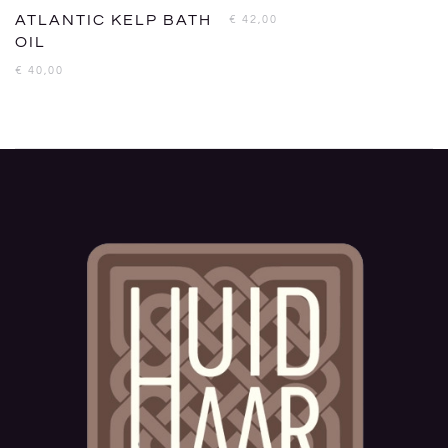
ATLANTIC KELP BATH
€
42,00
OIL
€
40,00