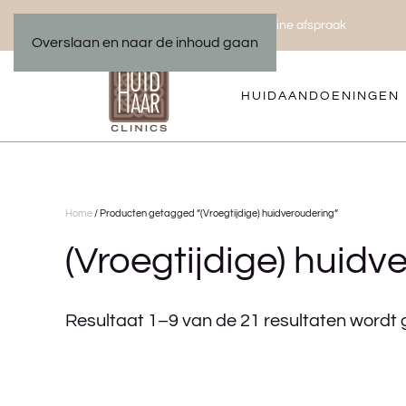
Bel ons 035 533 01 00
Maak een online afspraak
|
Overslaan en naar de inhoud gaan
HUIDAANDOENINGEN
Home
/ Producten getagged “(Vroegtijdige) huidveroudering”
(Vroegtijdige) huidv
Resultaat 1–9 van de 21 resultaten wordt