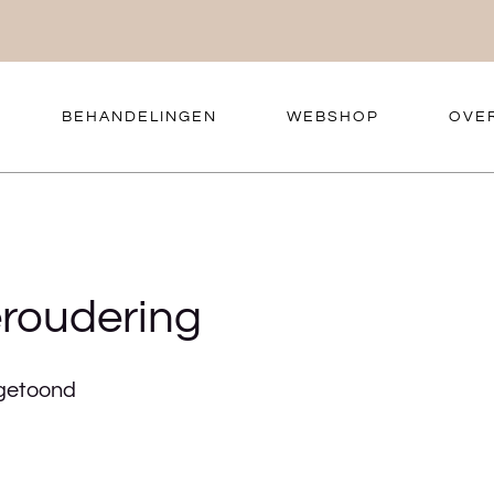
BEHANDELINGEN
WEBSHOP
OVE
eroudering
 getoond