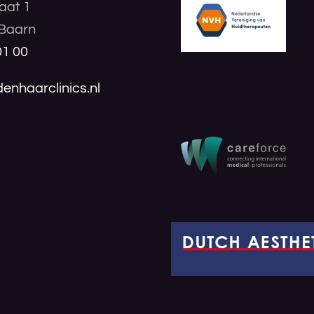
aat 1
Baarn
01 00
enhaarclinics.nl