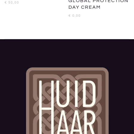
GLOBAL PROTECTION
€
50,00
DAY CREAM
€
0,00