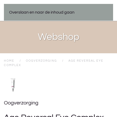
Overslaan en naar de inhoud gaan
Webshop
HOME
OOGVERZORGING
AGE REVERSAL EYE
COMPLEX
Oogverzorging