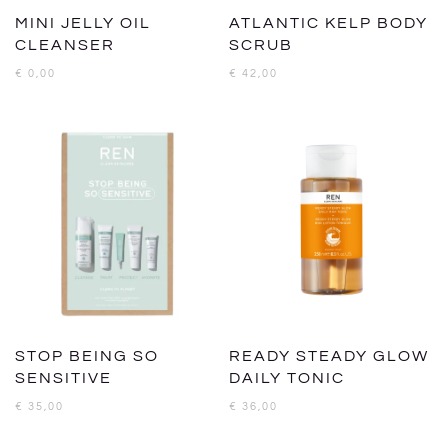
MINI JELLY OIL
ATLANTIC KELP BODY
CLEANSER
SCRUB
€
0,00
€
42,00
STOP BEING SO
READY STEADY GLOW
SENSITIVE
DAILY TONIC
€
35,00
€
36,00