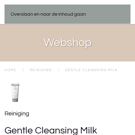
Overslaan en naar de inhoud gaan
Webshop
HOME
REINIGING
GENTLE CLEANSING MILK
Reiniging
Gentle Cleansing Milk