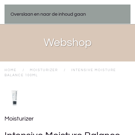
Overslaan en naar de inhoud gaan
Webshop
HOME
MOISTURIZER
INTENSIVE MOISTURE
BALANCE 100ML
Moisturizer