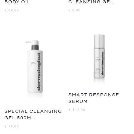
BODY OIL
CLEANSING GEL
€
64,00
€
0,00
SMART RESPONSE
SERUM
€
147,00
SPECIAL CLEANSING
GEL 500ML
€
74,00