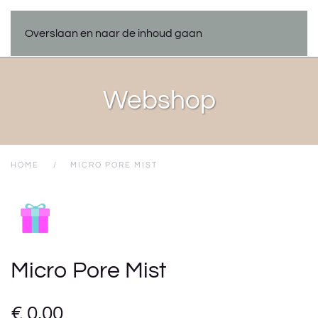
Overslaan en naar de inhoud gaan
Webshop
HOME
MICRO PORE MIST
Micro Pore Mist
€
0,00