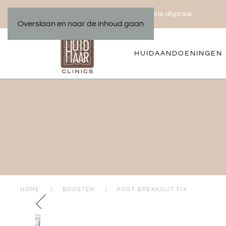
Bel ons 035 533 01 00
Maak een online afspraak
|
Overslaan en naar de inhoud gaan
HUIDAANDOENINGEN
HOME
BOOSTER
POST-BREAKOUT FIX