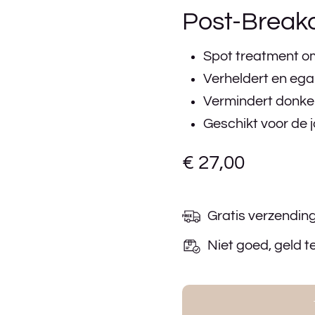
Post-Breako
Spot treatment om
Verheldert en egal
Vermindert donker
Geschikt voor de 
€
27,00
Gratis verzendin
Niet goed, geld t