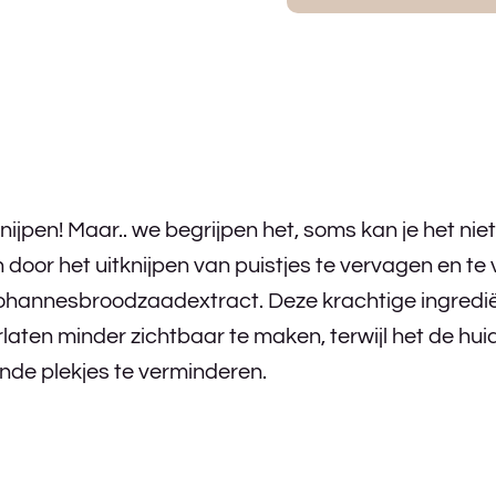
e knijpen! Maar.. we begrijpen het, soms kan je het 
 door het uitknijpen van puistjes te vervagen en te
n Johannesbroodzaadextract. Deze krachtige ingred
erlaten minder zichtbaar te maken, terwijl het de h
de plekjes te verminderen.