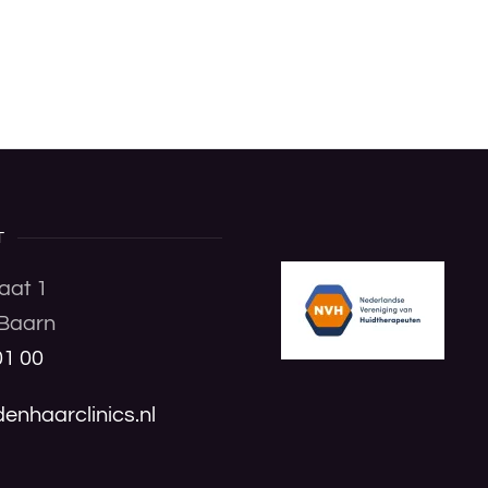
T
aat 1
Baarn
01 00
enhaarclinics.nl