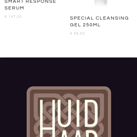
SMART RESPONSE
SERUM
€
147,00
SPECIAL CLEANSING
GEL 250ML
€
46,00