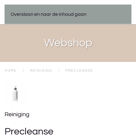
Overslaan en naar de inhoud gaan
Webshop
HOME
REINIGING
PRECLEANSE
Reiniging
Precleanse