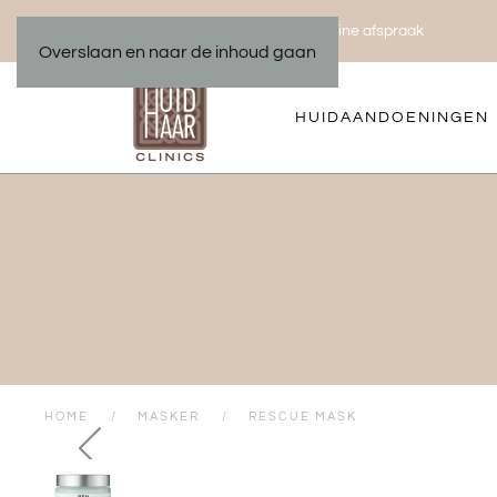
Bel ons 035 533 01 00
Maak een online afspraak
|
Overslaan en naar de inhoud gaan
HUIDAANDOENINGEN
HOME
MASKER
RESCUE MASK