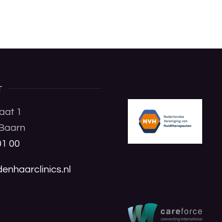
T
aat 1
Baarn
01 00
enhaarclinics.nl