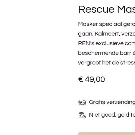
Rescue Ma
Masker speciaal gefo
gaan. Kalmeert, verz
REN’s exclusieve comp
beschermende barrière
vergroot het de stre
€
49,00
Gratis verzendin
Niet goed, geld t