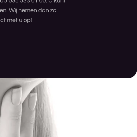
 op 035 533 01 00. U kunt
ren. Wij nemen dan zo
ct met u op!