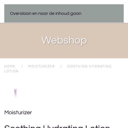
Overslaan en naar de inhoud gaan
Webshop
HOME
MOISTURIZER
SOOTHING HYDRATING
LOTION
Moisturizer