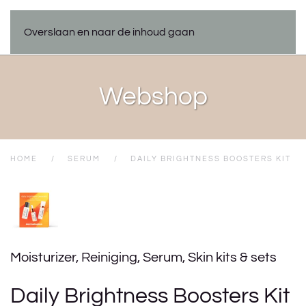
Overslaan en naar de inhoud gaan
Webshop
HOME
SERUM
DAILY BRIGHTNESS BOOSTERS KIT
Moisturizer
,
Reiniging
,
Serum
,
Skin kits & sets
Daily Brightness Boosters Kit