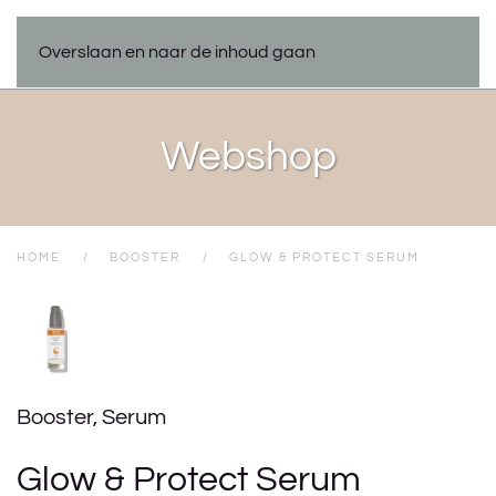
Overslaan en naar de inhoud gaan
Webshop
HOME
BOOSTER
GLOW & PROTECT SERUM
Booster
,
Serum
Glow & Protect Serum