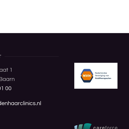
T
aat 1
Baarn
01 00
enhaarclinics.nl