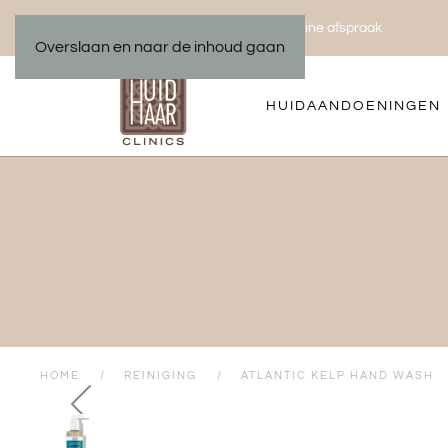
Bel ons 035 533 01 00
Maak een online afspraak
|
Overslaan en naar de inhoud gaan
HUIDAANDOENINGEN
HOME
REINIGING
ATLANTIC KELP HAND WASH