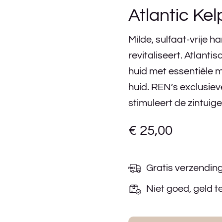
Atlantic Ke
Milde, sulfaat-vrije h
revitaliseert. Atlan
huid met essentiële m
huid. REN’s exclusiev
stimuleert de zintuige
€
25,00
Gratis verzendin
Niet goed, geld t