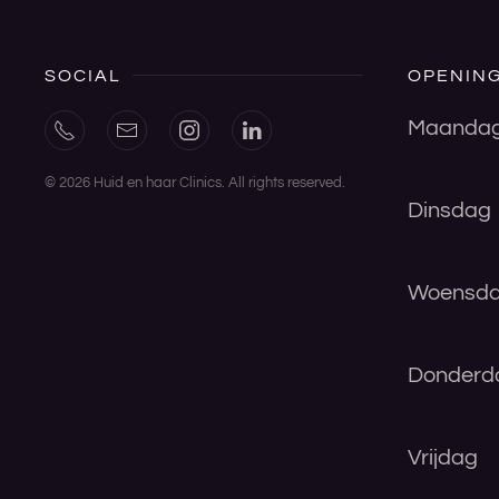
SOCIAL
OPENING
Maanda
©
2026
Huid en haar Clinics. All rights reserved.
Dinsdag
Woensd
Donderd
Vrijdag