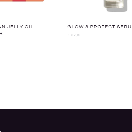
AN JELLY OIL
GLOW & PROTECT SER
R
€
62,00