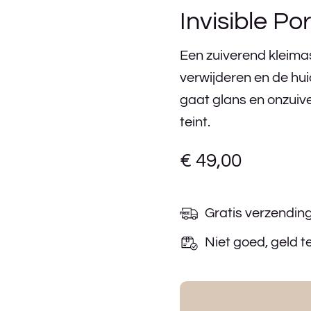
Invisible P
Een zuiverend kleima
verwijderen en de huid
gaat glans en onzuiv
teint.
€
49,00
Gratis verzendin
Niet goed, geld t