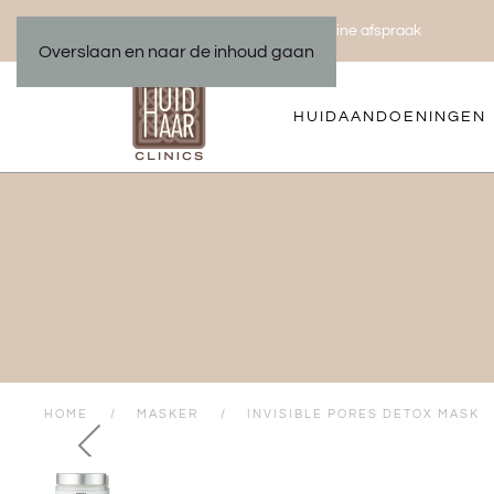
Bel ons 035 533 01 00
Maak een online afspraak
|
Overslaan en naar de inhoud gaan
HUIDAANDOENINGEN
HOME
MASKER
INVISIBLE PORES DETOX MASK