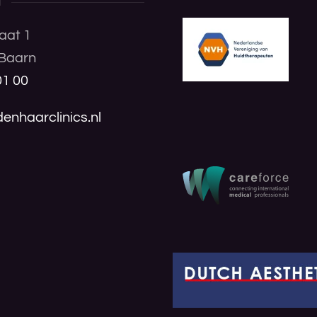
T
aat 1
Baarn
01 00
enhaarclinics.nl