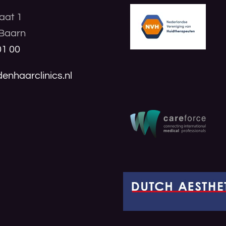
aat 1
Baarn
01 00
enhaarclinics.nl