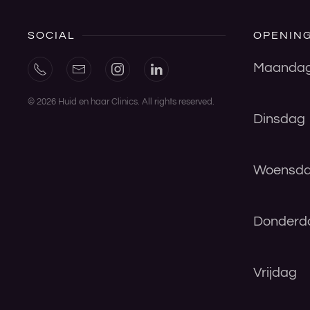
SOCIAL
OPENING
Maanda
©
2026
Huid en haar Clinics. All rights reserved.
Dinsdag
Woensd
Donderd
Vrijdag