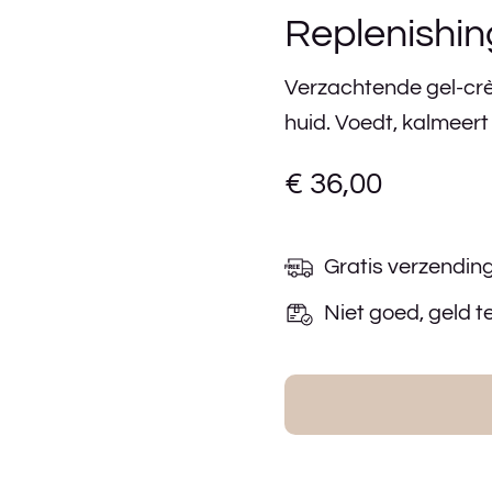
Replenishi
Verzachtende gel-crè
huid. Voedt, kalmeer
€
36,00
Gratis verzendin
Niet goed, geld t