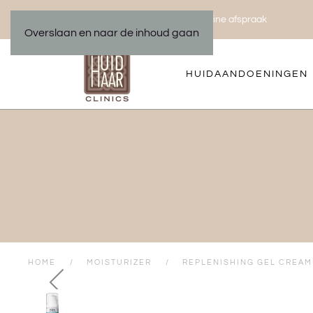
Bel ons 035 533 01 00
Maak een online afspraak
|
Overslaan en naar de inhoud gaan
HUIDAANDOENINGEN
HOME
MOISTURIZER
REPLENISHING GEL CREAM