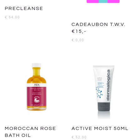
PRECLEANSE
€
54,00
CADEAUBON T.W.V.
€15,-
€
0,00
MOROCCAN ROSE
ACTIVE MOIST 50ML
BATH OIL
€
52,00