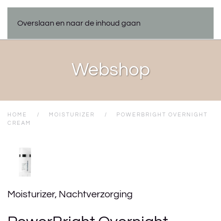
Overslaan en naar de inhoud gaan
Webshop
HOME
MOISTURIZER
POWERBRIGHT OVERNIGHT
CREAM
Moisturizer
,
Nachtverzorging