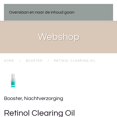
Overslaan en naar de inhoud gaan
Webshop
HOME
BOOSTER
RETINOL CLEARING OIL
Booster
,
Nachtverzorging
Retinol Clearing Oil