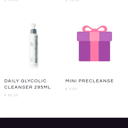
€
34,00
€
72,00
DAILY GLYCOLIC
MINI PRECLEANSE
CLEANSER 295ML
€
0,00
€
65,00