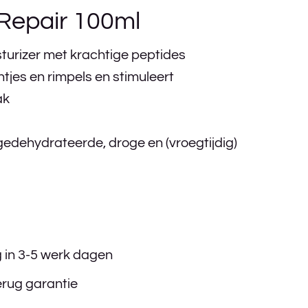
Repair 100ml
sturizer met krachtige peptides
jntjes en rimpels en stimuleert
ak
gedehydrateerde, droge en (vroegtijdig)
g in 3-5 werk dagen
erug garantie