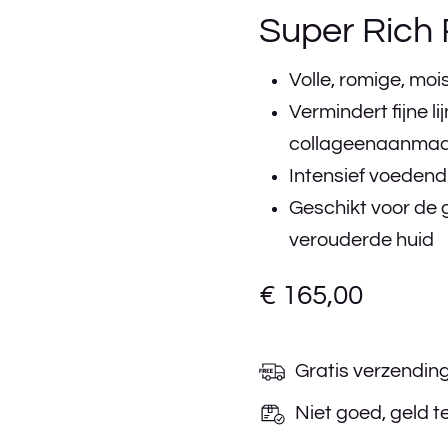
Super Rich 
Volle, romige, moi
Vermindert fijne li
collageenaanma
Intensief voedend
Geschikt voor de 
verouderde huid
€
165,00
Gratis verzendin
Niet goed, geld t