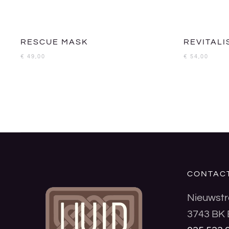
RESCUE MASK
REVITALI
€
49,00
€
54,00
CONTAC
Nieuwstr
3743 BK 