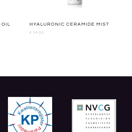
 OIL
HYALURONIC CERAMIDE MIST
€
54,00