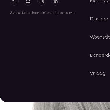
Maanda
©
2026
Huid en haar Clinics. All rights reserved.
Dinsdag
Woensd
Donderd
Vrijdag