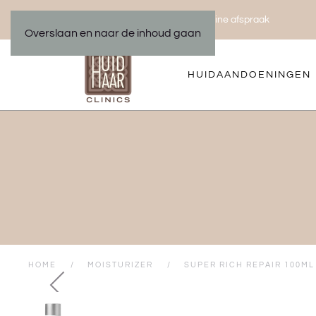
Bel ons 035 533 01 00
Maak een online afspraak
|
Overslaan en naar de inhoud gaan
HUIDAANDOENINGEN
HOME
MOISTURIZER
SUPER RICH REPAIR 100ML