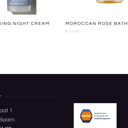
SING NIGHT CREAM
MOROCCAN ROSE BATH
€
43,00
T
aat 1
Baarn