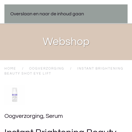
Overslaan en naar de inhoud gaan
Webshop
HOME
OOGVERZORGING
INSTANT BRIGHTENING
BEAUTY SHOT EYE LIFT
Oogverzorging
,
Serum