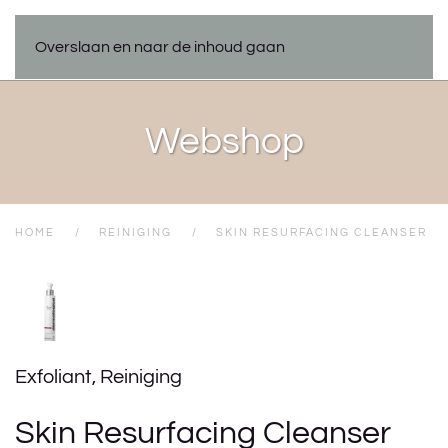
Overslaan en naar de inhoud gaan
Webshop
HOME
REINIGING
SKIN RESURFACING CLEANSER
Exfoliant
,
Reiniging
Skin Resurfacing Cleanser